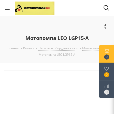
Мотопомпа LEO LGP15-A
Главная
-
Каталог
-
Насосное оборудование
-
Мотопомпы
-
Мотопомпа LEO LGP15-A
0
0
0