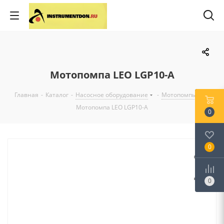
Мотопомпа LEO LGP10-A
Главная
-
Каталог
-
Насосное оборудование
-
Мотопомпы
-
Мотопомпа LEO LGP10-A
0
0
0