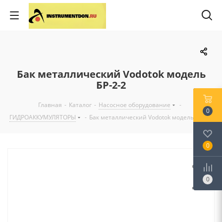
Бак металлический Vodotok модель
БР-2-2
Главная
-
Каталог
-
Насосное оборудование
-
0
ГИДРОАККУМУЛЯТОРЫ
-
Бак металлический Vodotok модель БР-2-2
0
0