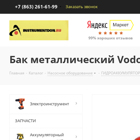
+7 (863) 261-61-99
Заказать звонок
99% хороших отзывов
Бак металлический Vodo
Главная
-
Каталог
-
Насосное оборудование
-
ГИДРОАККУМУЛЯТО
Электроинструмент
ЗАПЧАСТИ
Аккумуляторный