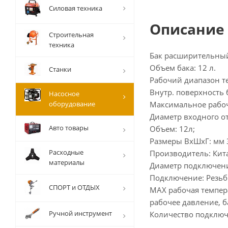
Силовая техника
Описание
Строительная
техника
Бак расширительный
Объем бака: 12 л.
Станки
Рабочий диапазон те
Внутр. поверхность 
Насосное
оборудование
Максимальное рабоч
Диаметр входного от
Авто товары
Объем: 12л;
Размеры ВхШхГ: мм 
Расходные
Производитель: Кит
материалы
Диаметр подключени
Подключение: Резьб
СПОРТ и ОТДЫХ
MAX рабочая темпера
рабочее давление, ба
Ручной инструмент
Количество подключ