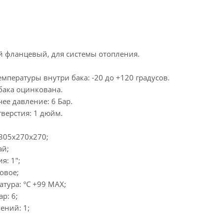
 фланцевый, для системы отопления.
мпературы внутри бака: -20 до +120 градусов.
бака оцинкована.
ее давление: 6 Бар.
верстия: 1 дюйм.
305x270x270;
ай;
я: 1";
овое;
тура: °C +99 MAX;
р: 6;
ений: 1;