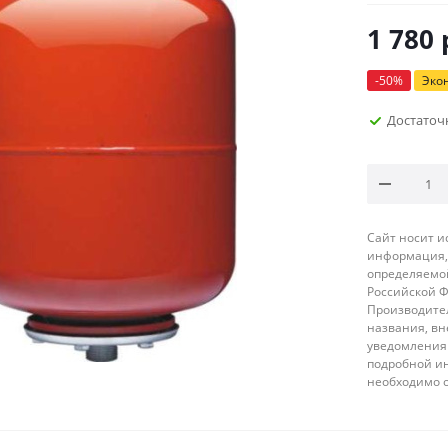
1 780
-
50
%
Эко
Достаточ
Сайт носит 
информация, 
определяемой
Российской 
Производител
названия, вн
уведомления 
подробной ин
необходимо 