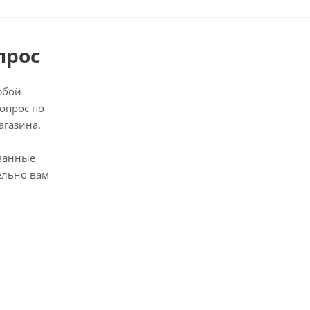
прос
юбой
опрос по
агазина.
ванные
ельно вам