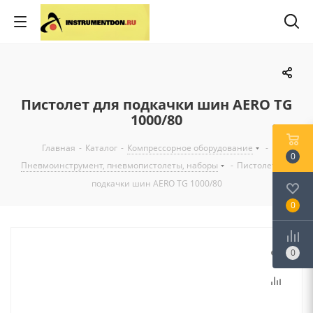
Пистолет для подкачки шин AERO TG
1000/80
Главная
-
Каталог
-
Компрессорное оборудование
-
0
Пневмоинструмент, пневмопистолеты, наборы
-
Пистолет для
подкачки шин AERO TG 1000/80
0
0