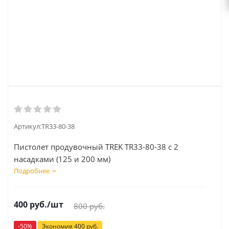
Артикул:
TR33-80-38
Пистолет продувочный TREK TR33-80-38 с 2
насадками (125 и 200 мм)
Подробнее
400
руб.
/шт
800
руб.
-
50
%
Экономия
400
руб.