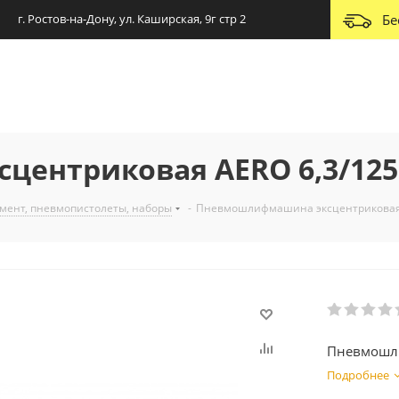
г. Ростов-на-Дону, ул. Каширская, 9г стр 2
Бе
ентриковая AERO 6,3/125
мент, пневмопистолеты, наборы
-
Пневмошлифмашина эксцентриковая 
Пневмошли
Подробнее