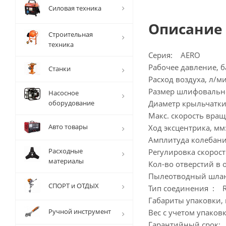
Силовая техника
Описание
Строительная
техника
Серия: AERO
Рабочее давление, 
Станки
Расход воздуха, л/
Размер шлифовальн
Насосное
оборудование
Диаметр крыльчатки
Макс. скорость вра
Авто товары
Ход эксцентрика, м
Амплитуда колебан
Расходные
Регулировка скорос
материалы
Кол-во отверстий в
Пылеотводный шланг 
СПОРТ и ОТДЫХ
Тип соединения : R
Габариты упаковки
Ручной инструмент
Вес с учетом упаковк
Гарантийный срок: 