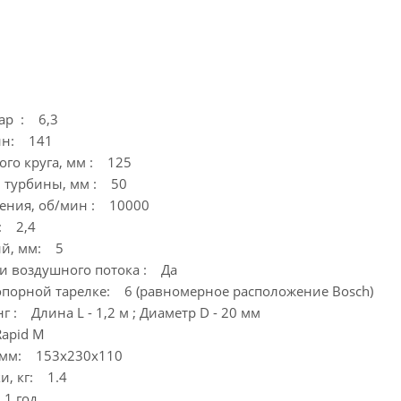
бар : 6,3
мин: 141
ого круга, мм : 125
 турбины, мм : 50
щения, об/мин : 10000
м: 2,4
ий, мм: 5
ти воздушного потока : Да
 опорной тарелке: 6 (равномерное расположение Bosch)
: Длина L - 1,2 м ; Диаметр D - 20 мм
apid M
, мм: 153х230х110
и, кг: 1.4
1 год