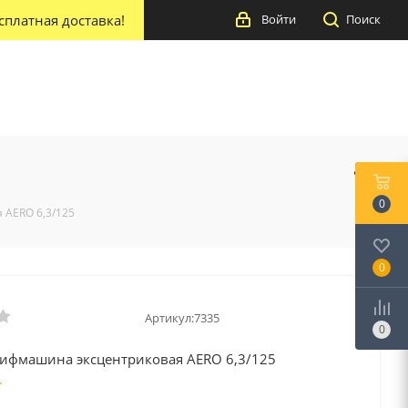
сплатная доставка!
Войти
Поиск
0
AERO 6,3/125
0
Артикул:
7335
0
фмашина эксцентриковая AERO 6,3/125