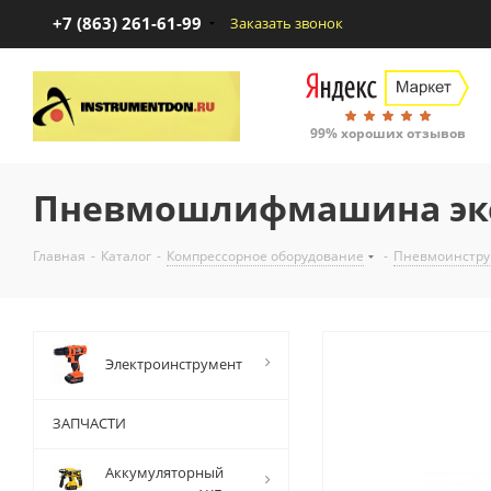
+7 (863) 261-61-99
Заказать звонок
99% хороших отзывов
Пневмошлифмашина эксц
Главная
-
Каталог
-
Компрессорное оборудование
-
Пневмоинстру
Электроинструмент
ЗАПЧАСТИ
Аккумуляторный