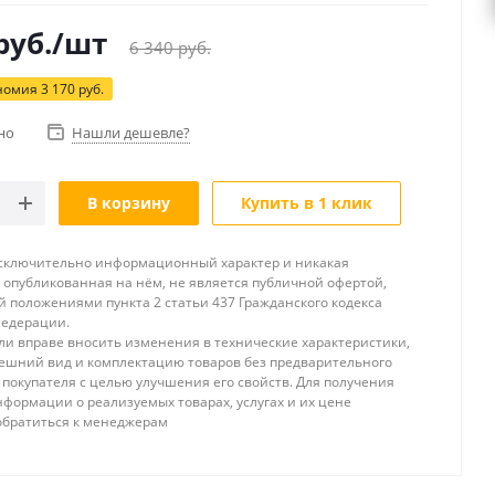
руб.
/шт
6 340
руб.
номия
3 170
руб.
но
Нашли дешевле?
В корзину
Купить в 1 клик
исключительно информационный характер и никакая
опубликованная на нём, не является публичной офертой,
 положениями пункта 2 статьи 437 Гражданского кодекса
Федерации.
и вправе вносить изменения в технические характеристики,
ешний вид и комплектацию товаров без предварительного
покупателя с целью улучшения его свойств. Для получения
формации о реализуемых товарах, услугах и их цене
обратиться к менеджерам