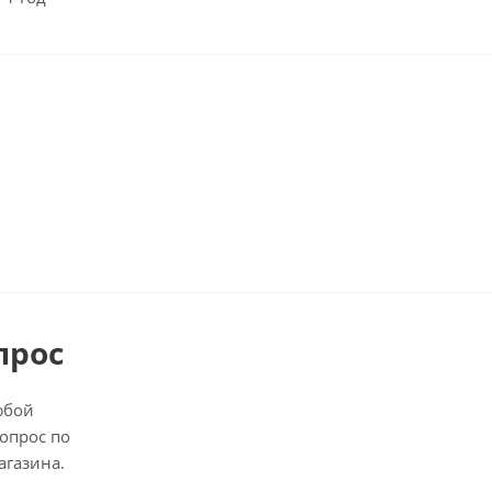
прос
юбой
опрос по
агазина.