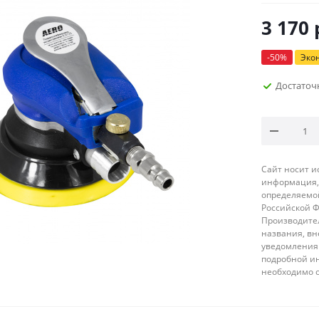
3 170
-
50
%
Эко
Достаточ
Сайт носит 
информация, 
определяемой
Российской 
Производител
названия, вн
уведомления 
подробной ин
необходимо 