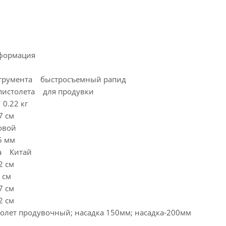
формация
струмента быстросъемный рапид
пистолета для продувки
 0.22 кг
7 см
овой
5 мм
ва Китай
2 см
 см
7 см
2 см
лет продувочный; насадка 150мм; насадка-200мм