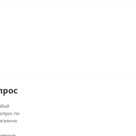
прос
юбой
опрос по
агазина.
ванные