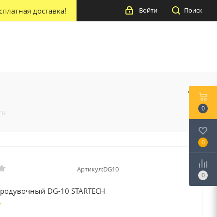
сплатная доставка!
Войти
Поиск
0
CH
0
Артикул:
DG10
0
продувочный DG-10 STARTECH