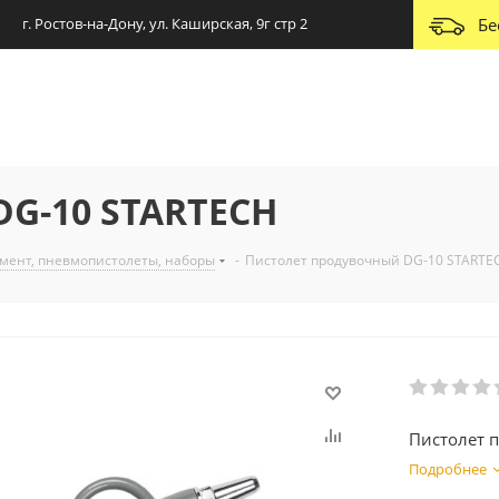
г. Ростов-на-Дону, ул. Каширская, 9г стр 2
Бе
DG-10 STARTECH
мент, пневмопистолеты, наборы
-
Пистолет продувочный DG-10 STARTE
Пистолет 
Подробнее