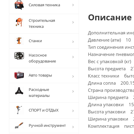
Силовая техника
Описание
Строительная
техника
Дополнительная ин
Давление (атм) 10
Станки
Тип соединения ин
Назначение пневмо
Насосное
оборудование
Вес с упаковкой (кг)
Высота предмета 2
Авто товары
Класс техники быт
Длина сопла 200.1
Расходные
Страна производст
материалы
Ширина предмета 
Длина упаковки 15
СПОРТ и ОТДЫХ
Высота упаковки 2
Ширина упаковки 
Ручной инструмент
Комплектация писто