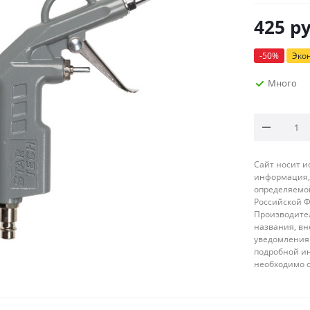
425
ру
-
50
%
Эко
Много
Сайт носит 
информация, 
определяемой
Российской 
Производител
названия, вн
уведомления 
подробной ин
необходимо 