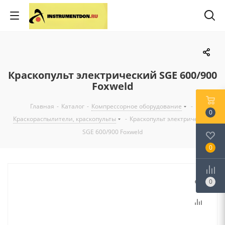
Краскопульт электрический SGE 600/900
Foxweld
Главная
-
Каталог
-
Компрессорное оборудование
-
0
Краскораспылители, краскопульты
-
Краскопульт электрический
SGE 600/900 Foxweld
0
0