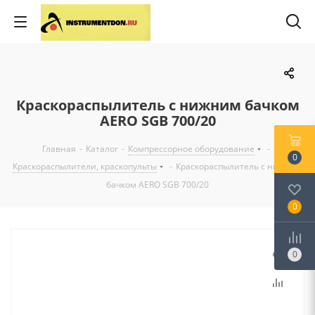
Краскораспылитель с нижним бачком
AERO SGB 700/20
Главная
-
Каталог
-
Компрессорное оборудование
-
0
Краскораспылители, краскопульты
-
Краскораспылитель с нижним
бачком AERO SGB 700/20
0
0