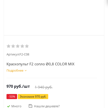
Артикул:
F2-С08
Краскопульт F2 сопло Ø0,8 COLOR MIX
Подробнее
970
руб.
/шт
1 940
руб.
-
50
%
Экономия
970
руб.
Много
Нашли дешевле?