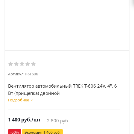
Артикул:
TR-T606
Вентилятор автомобильный TREK Т-606 24V, 4", 6
Вт (прищепка) двойной
Подробнее
1 400
руб.
/шт
2 800
руб.
-
50
%
Экономия
1 400
руб.