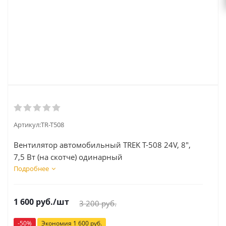
Артикул:
TR-T508
Вентилятор автомобильный TREK Т-508 24V, 8",
7,5 Вт (на скотче) одинарный
Подробнее
1 600
руб.
/шт
3 200
руб.
-
50
%
Экономия
1 600
руб.