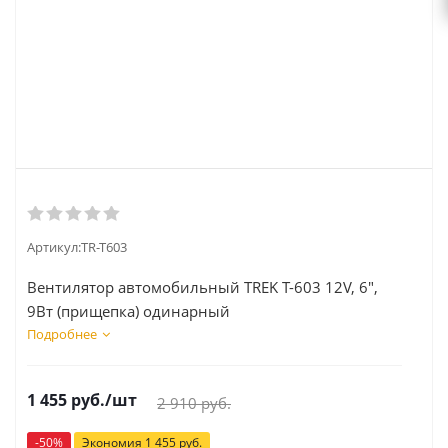
Артикул:
TR-T603
Вентилятор автомобильный TREK Т-603 12V, 6",
9Вт (прищепка) одинарный
Подробнее
1 455
руб.
/шт
2 910
руб.
-
50
%
Экономия
1 455
руб.