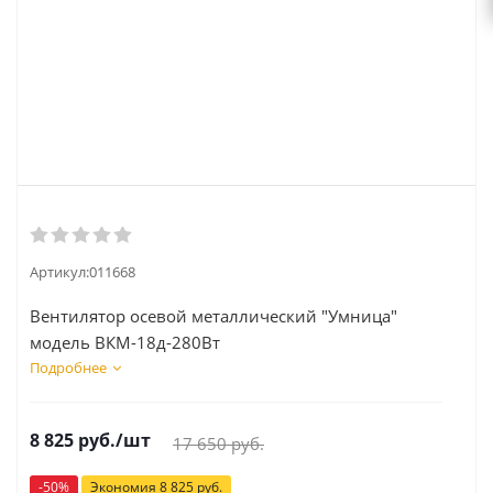
Артикул:
011668
Вентилятор осевой металлический "Умница"
модель ВКМ-18д-280Вт
Подробнее
8 825
руб.
/шт
17 650
руб.
-
50
%
Экономия
8 825
руб.