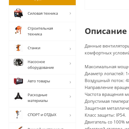
Силовая техника
Описание
Строительная
техника
Данные вентиляторы
Станки
комфортных условий
Насосное
Максимальная мощно
оборудование
Диаметр лопастей: 
Воздушный поток: 48
Авто товары
Направление вращени
Частота вращения мо
Расходные
материалы
Допустимая температ
Защитная металличе
СПОРТ и ОТДЫХ
Класс защиты: IP54.
Двигатель со 100% 
обмоткой статора, 