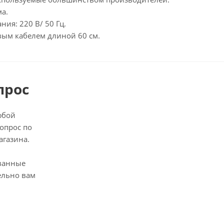
а.
ния: 220 В/ 50 Гц.
вым кабелем длиной 60 см.
прос
юбой
опрос по
агазина.
ванные
ельно вам