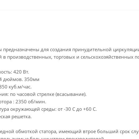
 предназначены для создания принудительной циркуляции в
 в производственных, торговых и сельскохозяйственных п
сть: 420 Вт.
14 дюймов. 350мм
50 куб.м/час.
я: по часовой стрелке (всасывание).
тора : 2350 об/мин.
ура окружающей среды: от -30 С до +60 С.
ская решетка.
медной обмоткой статора, имеющий втрое больший срок сл
используемые большинством производителей.