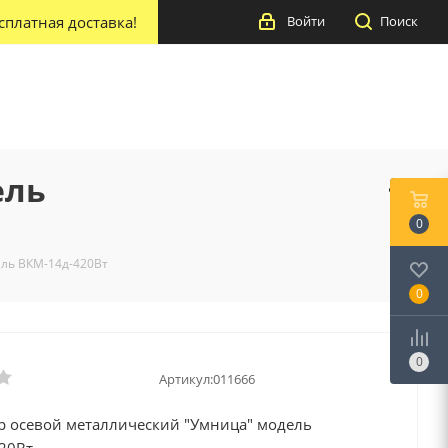
сплатная доставка!
Войти
Поиск
ель
0
ль ВКМ-14д-420Вт
0
0
Артикул:
011666
р осевой металлический "Умница" модель