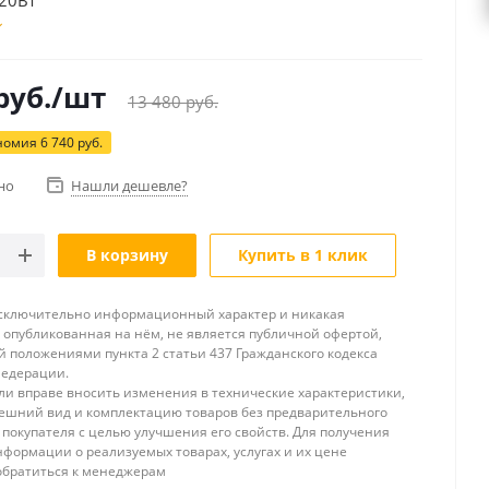
20Вт
руб.
/шт
13 480
руб.
номия
6 740
руб.
но
Нашли дешевле?
В корзину
Купить в 1 клик
исключительно информационный характер и никакая
опубликованная на нём, не является публичной офертой,
 положениями пункта 2 статьи 437 Гражданского кодекса
Федерации.
и вправе вносить изменения в технические характеристики,
ешний вид и комплектацию товаров без предварительного
покупателя с целью улучшения его свойств. Для получения
формации о реализуемых товарах, услугах и их цене
обратиться к менеджерам