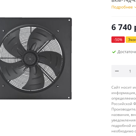
ВКМ-14д-4
Подробнее
6 740
-
50
%
Эко
Достаточ
Сайт носит 
информация, 
определяемой
Российской 
Производител
названия, вн
уведомления 
подробной ин
необходимо 