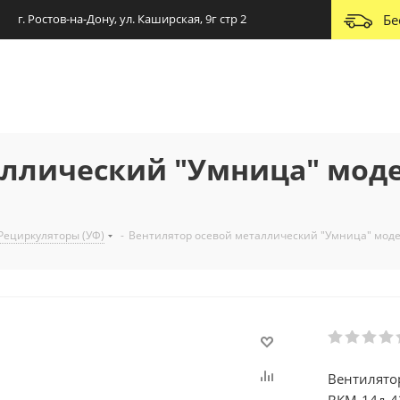
г. Ростов-на-Дону, ул. Каширская, 9г стр 2
Бе
аллический "Умница" мод
Рециркуляторы (УФ)
-
Вентилятор осевой металлический "Умница" моде
Вентилято