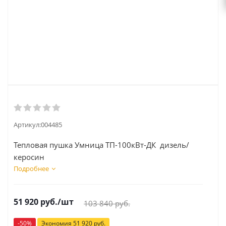
Артикул:
004485
Тепловая пушка Умница ТП-100кВт-ДК дизель/
керосин
Подробнее
51 920
руб.
/шт
103 840
руб.
-
50
%
Экономия
51 920
руб.