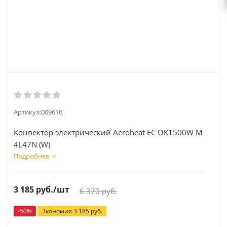
Артикул:
009616
Конвектор электрический Aeroheat EC OK1500W М
4L47N (W)
Подробнее
3 185
руб.
/шт
6 370
руб.
-
50
%
Экономия
3 185
руб.