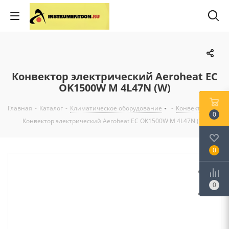
Конвектор электрический Aeroheat EC
OK1500W М 4L47N (W)
Главная
-
Каталог
-
Климатическое оборудование
-
Конвектор
-
0
Конвектор электрический Aeroheat EC OK1500W М 4L47N (W)
0
0