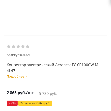
Артикул:
001321
Конвектор электрический Aeroheat EC CР1000W М
4L47
Подробнее
2 865
руб.
/шт
5 730
руб.
-
50
%
Экономия
2 865
руб.