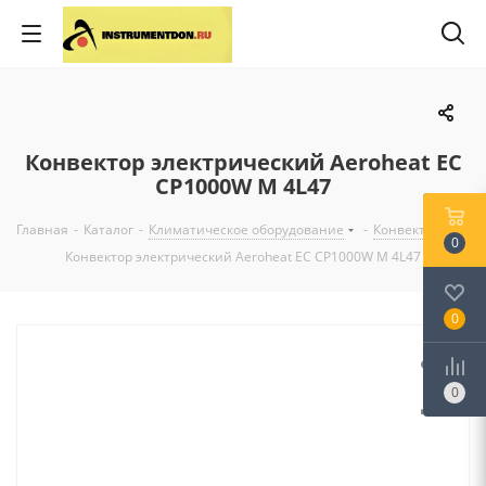
Конвектор электрический Aeroheat EC
CР1000W М 4L47
Главная
-
Каталог
-
Климатическое оборудование
-
Конвектор
-
0
Конвектор электрический Aeroheat EC CР1000W М 4L47
0
0