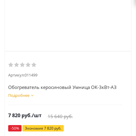
Артикул:
011499
Обогреватель керосиновый Умница ОК-3кВт-АЗ
Подробнее
7 820
руб.
/шт
15 640
руб.
-
50
%
Экономия
7 820
руб.