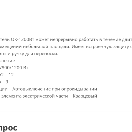
тель ОК-1200Вт может непрерывно работать в течение дли
мещений небольшой площади. Имеет встроенную защиту о
ты и ручку для переноски.
ачение
/800/1200 Вт
 м2 12
ов 3
пции Автовыключение при опрокидывании
о элемента электрической части Кварцевый
прос