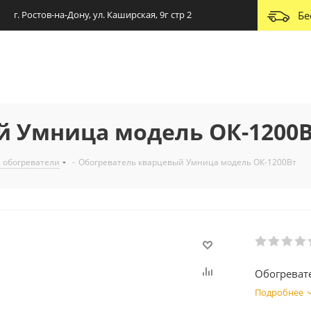
г. Ростов-на-Дону, ул. Каширская, 9г стр 2
Бе
й Умница модель ОК-1200
 обогреватели
-
Обогреватель кварцевый Умница модель ОК-1200Вт
Обогреват
Подробнее