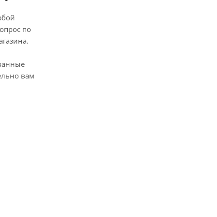
юбой
опрос по
агазина.
ванные
ельно вам