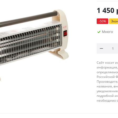
1 450
-
50
%
Эко
Много
Сайт носит 
информация, 
определяемой
Российской 
Производител
названия, вн
уведомления 
подробной ин
необходимо 