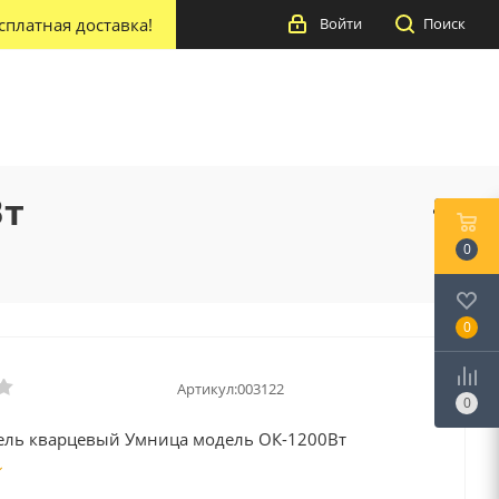
сплатная доставка!
Войти
Поиск
Вт
0
0
Артикул:
003122
0
ель кварцевый Умница модель ОК-1200Вт