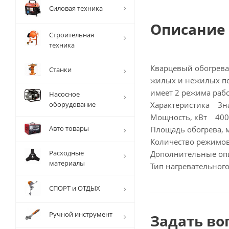
Силовая техника
Описание
Строительная
техника
Кварцевый обогрева
Станки
жилых и нежилых по
имеет 2 режима рабо
Насосное
оборудование
Характеристика Зн
Мощность, кВт 400
Авто товары
Площадь обогрева,
Количество режим
Расходные
Дополнительные о
материалы
Тип нагревательног
СПОРТ и ОТДЫХ
Ручной инструмент
Задать во