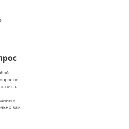
в
прос
юбой
опрос по
агазина.
ванные
ельно вам