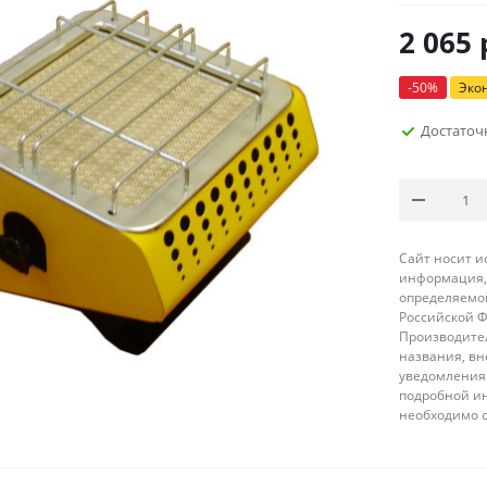
2 065
-
50
%
Эко
Достаточ
Сайт носит 
информация, 
определяемой
Российской 
Производител
названия, вн
уведомления 
подробной ин
необходимо 