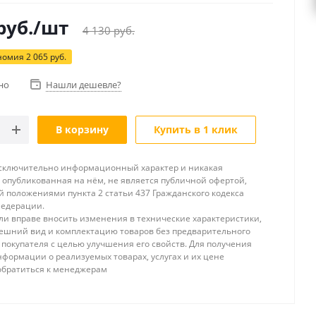
руб.
/шт
4 130
руб.
номия
2 065
руб.
но
Нашли дешевле?
В корзину
Купить в 1 клик
исключительно информационный характер и никакая
опубликованная на нём, не является публичной офертой,
 положениями пункта 2 статьи 437 Гражданского кодекса
Федерации.
и вправе вносить изменения в технические характеристики,
ешний вид и комплектацию товаров без предварительного
покупателя с целью улучшения его свойств. Для получения
формации о реализуемых товарах, услугах и их цене
обратиться к менеджерам