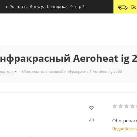
г. Ростов-на-Дону, ул. Каширская, 9г стр 2
Бе
нфракрасный Aeroheat ig 2
еватели
-
Обогреватель газовый инфракрасный Aeroheat ig 2500
Обогреват
Подробнее