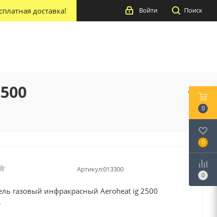
сплатная доставка!
Войти
Поиск
500
0
0
Артикул:
013300
0
ель газовый инфракрасный Aeroheat ig 2500