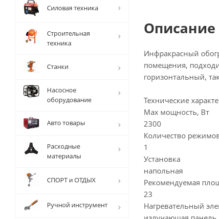
Силовая техника
Описание
Строительная
техника
Инфракрасный обогр
помещения, подходит
Станки
горизонтальный, так
Насосное
оборудование
Технические характе
Max мощность, Вт
Авто товары
2300
Количество режимов
Расходные
1
материалы
Установка
напольная
СПОРТ и ОТДЫХ
Рекомендуемая площ
23
Ручной инструмент
Нагревательный эле
излучающая панель