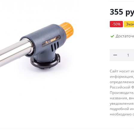
355
ру
-
50
%
Эко
Достаточ
Сайт носит 
информация, 
определяемой
Российской 
Производител
названия, вн
уведомления 
подробной ин
необходимо 