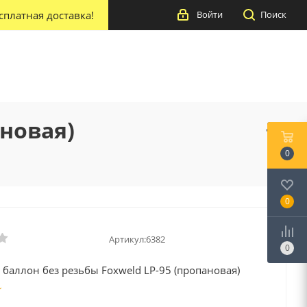
сплатная доставка!
Войти
Поиск
ановая)
0
0
Артикул:
6382
0
 баллон без резьбы Foxweld LP-95 (пропановая)