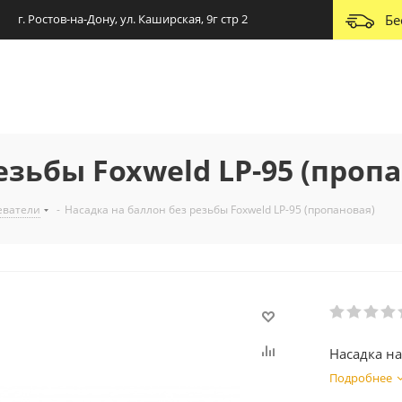
г. Ростов-на-Дону, ул. Каширская, 9г стр 2
Бе
езьбы Foxweld LP-95 (проп
еватели
-
Насадка на баллон без резьбы Foxweld LP-95 (пропановая)
Насадка на
Подробнее