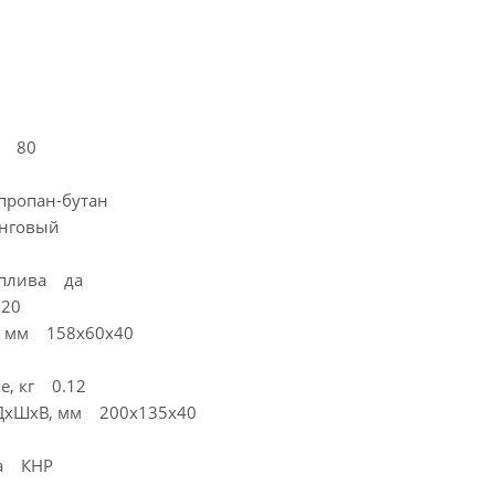
/ч 80
пропан-бутан
нговый
оплива да
 20
), мм 158х60х40
ке, кг 0.12
 ДхШхВ, мм 200x135x40
ва КНР