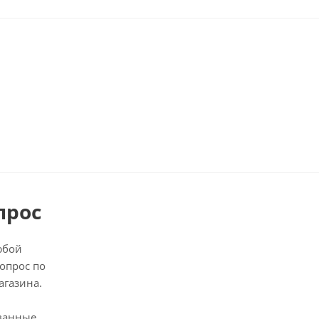
прос
юбой
опрос по
агазина.
ванные