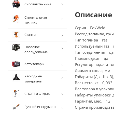
Силовая техника
Описание
Строительная
техника
Серия FoxWeld
Расход топлива, гр
Станки
Тип топлива газ
Используемый газ 
Насосное
оборудование
Тип соединения ца
Пьезоподжиг да
Авто товары
Регулятор подачи т
Диаметр сопла, мм
Расходные
Габариты (Д х Ш х В
материалы
Вес нетто, кг 0,093
Вес товара в упаков
СПОРТ и ОТДЫХ
Габариты упаковки
Гарантия, мес. 12
Ручной инструмент
Страна производст