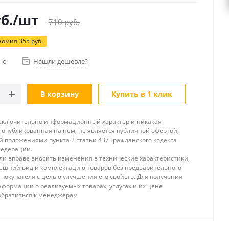
б.
/шт
710
руб.
номия
355
руб.
но
Нашли дешевле?
В корзину
Купить в 1 клик
исключительно информационный характер и никакая
опубликованная на нём, не является публичной офертой,
 положениями пункта 2 статьи 437 Гражданского кодекса
Федерации.
и вправе вносить изменения в технические характеристики,
ешний вид и комплектацию товаров без предварительного
покупателя с целью улучшения его свойств. Для получения
формации о реализуемых товарах, услугах и их цене
обратиться к менеджерам