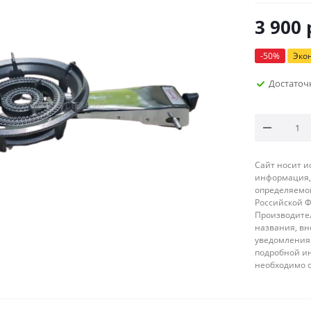
3 900
-
50
%
Эко
Достаточ
Сайт носит 
информация, 
определяемой
Российской 
Производител
названия, вн
уведомления 
подробной ин
необходимо 