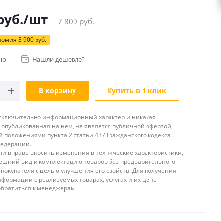
руб.
/шт
7 800
руб.
номия
3 900
руб.
но
Нашли дешевле?
В корзину
Купить в 1 клик
исключительно информационный характер и никакая
опубликованная на нём, не является публичной офертой,
 положениями пункта 2 статьи 437 Гражданского кодекса
Федерации.
и вправе вносить изменения в технические характеристики,
ешний вид и комплектацию товаров без предварительного
покупателя с целью улучшения его свойств. Для получения
формации о реализуемых товарах, услугах и их цене
обратиться к менеджерам