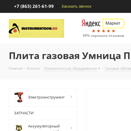
+7 (863) 261-61-99
Заказать звонок
99% хороших отзывов
Плита газовая Умница П
Главная
-
Каталог
-
Климатическое оборудование
-
Газовые обогр
Электроинструмент
ЗАПЧАСТИ
Аккумуляторный