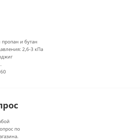
 пропан и бутан
авления: 2,6-3 кПа
оджиг
.
160
прос
юбой
опрос по
агазина.