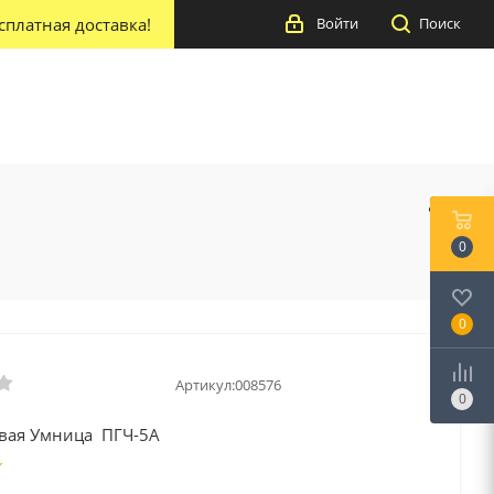
сплатная доставка!
Войти
Поиск
0
0
Артикул:
008576
0
овая Умница ПГЧ-5А