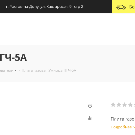
г. Ростов-на-Дону, ул. Каширская, 9г стр 2
Бе
ГЧ-5А
еватели
-
Плита газовая Умница ПГЧ-5А
Плита газ
Подробнее