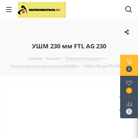
УШМ 230 мм FTL AG 230
Главная
-
Каталог
-
Электроинструмент
-
Углошлифовальные машины(УШМ)
-
УШМ 230 мм FTL AG 230
0
0
0