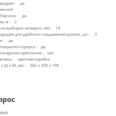
 выдува : да
менной
борника : да
ия, м : 2
на выборки четверти, мм : 14
подошве для удобного скашивания кромок, шт. : 3
и : да
покрытие корпуса : да
ионарного крепления : нет
ковка : цветная коробка
х Ш х В), мм : 360 х 200 х 190
прос
юбой