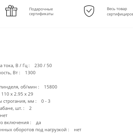
Весь товар
Подарочные
сертификаты
сертифициро
 тока, В / Гц : 230 / 50
ость, Вт : 1300
1
пинделя, об/мин : 15800
110 х 2.95 х 29
 строгания, мм : 0 - 3
абане, шт. : 2
 нет
го включения : да
нных оборотов под нагрузкой : нет