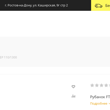
г. Ростов-на-Дону, ул. Каширская, 9г стр 2
Бе
 EP 110/1300
Рубанок FT
Подробнее