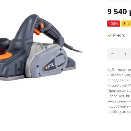
9 540
-
50
%
Эко
Много
Сайт носит 
информация, 
определяемой
Российской 
Производител
названия, вн
уведомления 
подробной ин
необходимо 