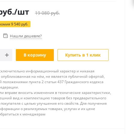
руб.
/шт
19 080
руб.
номия
9 540
руб.
Нашли дешевле?
В корзину
Купить в 1 клик
исключительно информационный характер и никакая
опубликованная на нём, не является публичной офертой,
 положениями пункта 2 статьи 437 Гражданского кодекса
Федерации.
и вправе вносить изменения в технические характеристики,
ешний вид и комплектацию товаров без предварительного
покупателя с целью улучшения его свойств. Для получения
формации о реализуемых товарах, услугах и их цене
обратиться к менеджерам