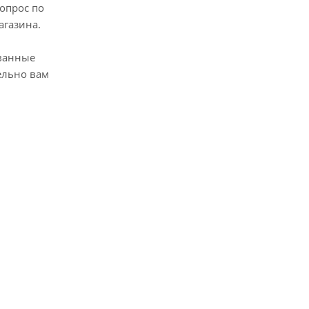
опрос по
агазина.
ванные
ельно вам