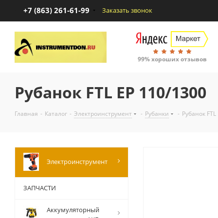
+7 (863) 261-61-99
Заказать звонок
99% хороших отзывов
Рубанок FTL EP 110/1300
Главная
-
Каталог
-
Электроинструмент
-
Рубанки
-
Рубанок FTL
Электроинструмент
ЗАПЧАСТИ
Аккумуляторный