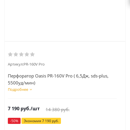
Артикул:
PR-160V Pro
Перфоратор Oasis PR-160V Pro ( 6,5Дж, sds-plus,
5500уд/мин)
Подробнее
7 190
руб.
/шт
14 380
руб.
-
50
%
Экономия
7 190
руб.