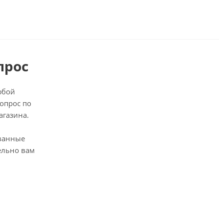
прос
юбой
опрос по
агазина.
ванные
ельно вам