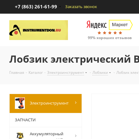
+7 (863) 261-61-99
Заказать звонок
99% хороших отзывов
Лобзик электрический B
Главная
-
Каталог
-
Электроинструмент
-
Лобзики
-
Лобзик элек
Электроинструмент
ЗАПЧАСТИ
Аккумуляторный