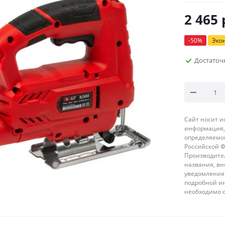
2 465
-
50
%
Эко
Достаточ
Сайт носит 
информация, 
определяемой
Российской 
Производител
названия, вн
уведомления 
подробной ин
необходимо 