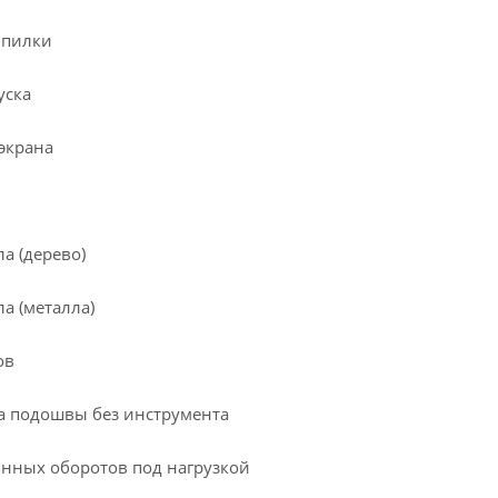
 пилки
уска
экрана
а (дерево)
а (металла)
ов
а подошвы без инструмента
нных оборотов под нагрузкой