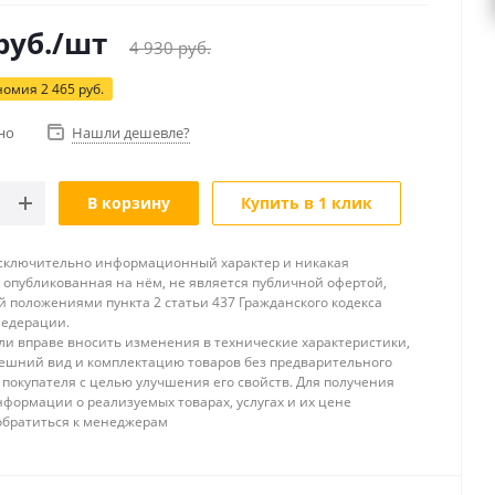
руб.
/шт
4 930
руб.
номия
2 465
руб.
но
Нашли дешевле?
В корзину
Купить в 1 клик
исключительно информационный характер и никакая
опубликованная на нём, не является публичной офертой,
 положениями пункта 2 статьи 437 Гражданского кодекса
Федерации.
и вправе вносить изменения в технические характеристики,
ешний вид и комплектацию товаров без предварительного
покупателя с целью улучшения его свойств. Для получения
формации о реализуемых товарах, услугах и их цене
обратиться к менеджерам