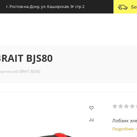
г. Ростов-на-Дону, ул. Каширская, 9г стр 2
Бе
RAIT BJS80
трический BRAIT BJS80
Лобзик эле
Подробнее