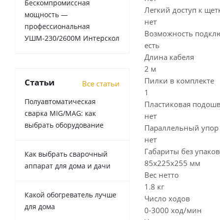
Бескомпромиссная
Легкий доступ к щет
мощность —
нет
профессиональная
Возможность подклю
УШМ-230/2600М Интерскол
есть
Длина кабеля
2 м
Пилки в комплекте
Статьи
Все статьи
1
Полуавтоматическая
Пластиковая подошв
сварка MIG/MAG: как
нет
выбрать оборудование
Параллельный упор 
нет
Габариты без упако
Как выбрать сварочный
85х225х255 мм
аппарат для дома и дачи
Вес нетто
1.8 кг
Какой обогреватель лучше
Число ходов
для дома
0-3000 ход/мин