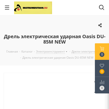
Дрель электрическая ударная Oasis DU-
85М NEW
Главная
-
Каталог
-
Электроинструмент
-
Дрели электрические
0
-
Дрель электрическая ударная Oasis DU-85М NEW
0
0