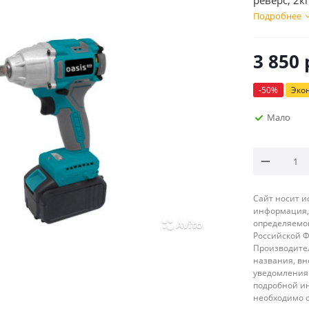
реверс, 2кг
Подробнее
3 850
-
50
%
Эко
Мало
Сайт носит 
информация, 
определяемой
Российской 
Производител
названия, вн
уведомления 
подробной ин
необходимо 