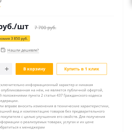
)
руб.
/шт
7 700
руб.
номия
3 850
руб.
Нашли дешевле?
В корзину
Купить в 1 клик
исключительно информационный характер и никакая
опубликованная на нём, не является публичной офертой,
 положениями пункта 2 статьи 437 Гражданского кодекса
Федерации.
и вправе вносить изменения в технические характеристики,
ешний вид и комплектацию товаров без предварительного
покупателя с целью улучшения его свойств. Для получения
формации о реализуемых товарах, услугах и их цене
обратиться к менеджерам