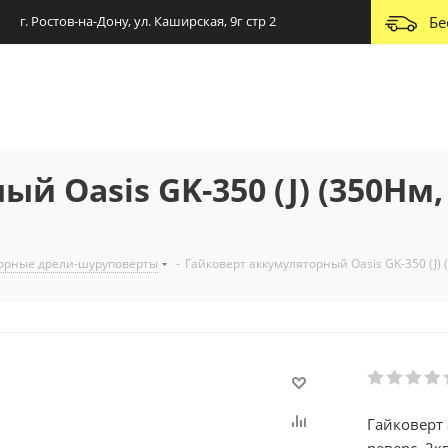
г. Ростов-на-Дону, ул. Каширская, 9г стр 2
Бе
 Oasis GK-350 (J) (350Нм, 
орные дрели-шуруповерты
-
Гайковерт аккумуляторный Oasis GK-350 (J) (
Гайковерт 