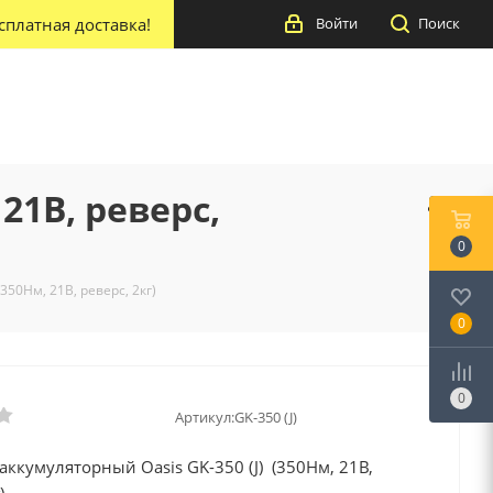
сплатная доставка!
Войти
Поиск
21В, реверс,
0
350Нм, 21В, реверс, 2кг)
0
0
Артикул:
GK-350 (J)
аккумуляторный Oasis GK-350 (J) (350Нм, 21В,