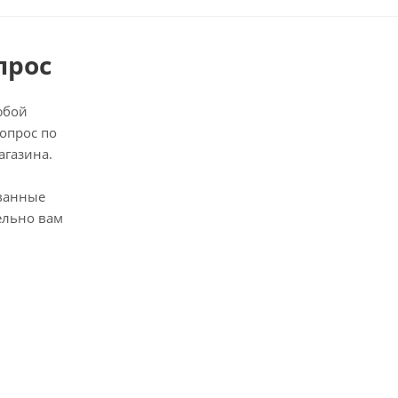
прос
юбой
опрос по
агазина.
ванные
ельно вам